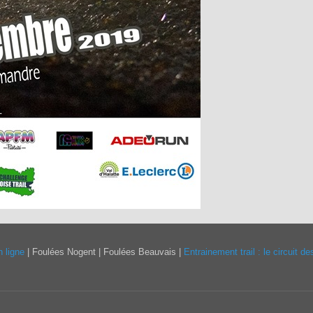
 ligne
| Foulées Nogent | Foulées Beauvais |
Entrainement trail : le circuit d